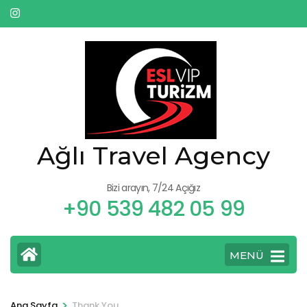
İçeriğe
atla
(Enter
tuşuna
basın)
Ağlı Travel Agency
Bizi arayın, 7/24 Açığız
+90 539 482 05 99
MENÜ
>
Ana Sayfa
Thank You