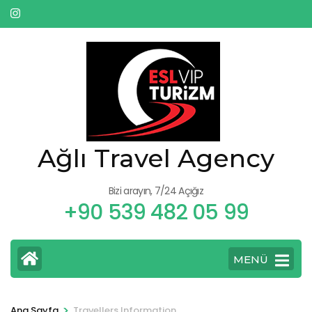
İçeriğe
atla
(Enter
tuşuna
basın)
Ağlı Travel Agency
Bizi arayın, 7/24 Açığız
+90 539 482 05 99
MENÜ
>
Ana Sayfa
Travellers Information